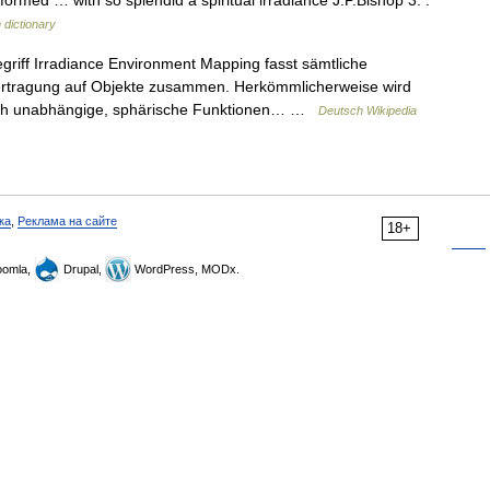
 informed … with so splendid a spiritual irradiance J.P.Bishop 3. :
 dictionary
riff Irradiance Environment Mapping fasst sämtliche
ertragung auf Objekte zusammen. Herkömmlicherweise wird
ich unabhängige, sphärische Funktionen… …
Deutsch Wikipedia
ка
,
Реклама на сайте
18+
omla,
Drupal,
WordPress, MODx.