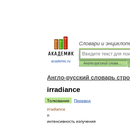
Словари и энциклоп
academic.ru
Англо-русский словарь строительных терминов
Англо-русский словарь стр
irradiance
Толкование
Перевод
irradiance
n
интенсивность
излучения