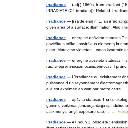
irradiance
— (adj.) 1660s, from irradiant (152
IRRADIATE (Cf. irradiate)). Related: Irradi
irradiance
— [i rā′dē əns] n. 1. an irradiating
given area of a surface; illumination: Also ir
irradiance
— energinė apšvieta statusas T sri
paviršiaus taške į paviršiaus elementą krintan
ploto. Matavimo vienetas – vatas kvadrati
irradiance
— energinė apšvieta statusas T srit
rus. энергетическая освещённость, f pranc.
Irradiance
— L’irradiance ou éclairement éner
puissance d un rayonnement électromagnétique
elle est exprimée en watt par mètre carré
irradiance
— apšvita statusas T sritis ekolog
gaminių veikimas jonizuojančiąja spinduliuote.
atitikmenys: angl. exposure rate;… …
Ekologi
irradiance
— ə̇+ noun 1. obsolete : emission of