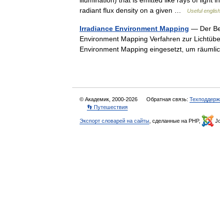
illumination) that is emitted like rays of light
radiant flux density on a given …
Useful english
Irradiance Environment Mapping
— Der Beg
Environment Mapping Verfahren zur Lichtüb
Environment Mapping eingesetzt, um räuml
© Академик, 2000-2026
Обратная связь:
Техподдерж
👣 Путешествия
Экспорт словарей на сайты
, сделанные на PHP,
Jo