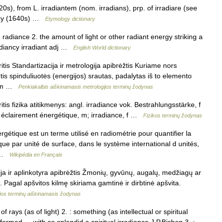
0s), from L. irradiantem (nom. irradians), prp. of irradiare (see
ancy (1640s) …
Etymology dictionary
; radiance 2. the amount of light or other radiant energy striking a
radiancy irradiant adj …
English World dictionary
tis Standartizacija ir metrologija apibrėžtis Kuriame nors
tis spinduliuotės (energijos) srautas, padalytas iš to elemento
niam …
Penkiakalbis aiškinamasis metrologijos terminų žodynas
is fizika atitikmenys: angl. irradiance vok. Bestrahlungsstärke, f
 éclairement énergétique, m; irradiance, f …
Fizikos terminų žodynas
gétique est un terme utilisé en radiométrie pour quantifier la
 par unité de surface, dans le système international d unités,
… …
Wikipédia en Français
ija ir aplinkotyra apibrėžtis Žmonių, gyvūnų, augalų, medžiagų ar
 Pagal apšvitos kilmę skiriama gamtinė ir dirbtinė apšvita.
jos terminų aiškinamasis žodynas
 rays (as of light) 2. : something (as intellectual or spiritual