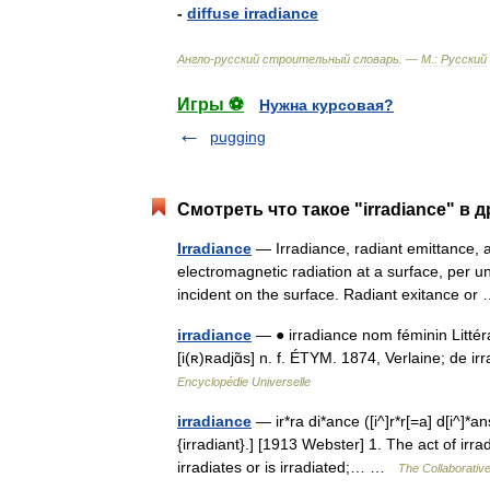
-
diffuse
irradiance
Англо
-
русский
строительный
словарь
. —
М
.
:
Русский
Игры ⚽
Нужна курсовая?
pugging
Смотреть что такое "irradiance" в 
Irradiance
— Irradiance, radiant emittance, a
electromagnetic radiation at a surface, per un
incident on the surface. Radiant exitance o
irradiance
— ● irradiance nom féminin Littéra
[i(ʀ)ʀadjɑ̃s] n. f. ÉTYM. 1874, Verlaine; de ir
Encyclopédie Universelle
irradiance
— ir*ra di*ance ([i^]r*r[=a] d[i^]*ans
{irradiant}.] [1913 Webster] 1. The act of irra
irradiates or is irradiated;… …
The Collaborative