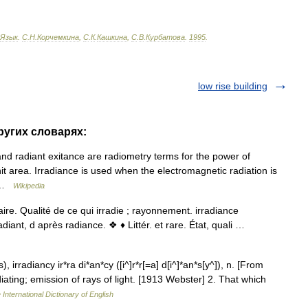
Язык
.
С
.
Н
.
Корчемкина
,
С
.
К
.
Кашкина
,
С
.
В
.
Курбатова
.
1995
.
low rise building
других словарях:
nd radiant exitance are radiometry terms for the power of
it area. Irradiance is used when the electromagnetic radiation is
r …
Wikipedia
ire. Qualité de ce qui irradie ; rayonnement. irradiance
radiant, d après radiance. ❖ ♦ Littér. et rare. État, quali …
), irradiancy ir*ra di*an*cy ([i^]r*r[=a] d[i^]*an*s[y^]), n. [From
diating; emission of rays of light. [1913 Webster] 2. That which
 International Dictionary of English