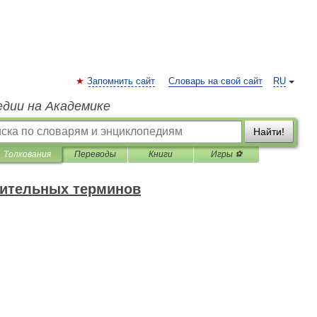
Запомнить сайт
Словарь на свой сайт
RU
едии на Академике
Найти!
Толкования
Переводы
Книги
Игры ⚽
оительных терминов